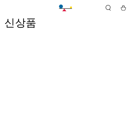
바
구
:
신상품
니