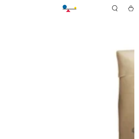
바
구
니