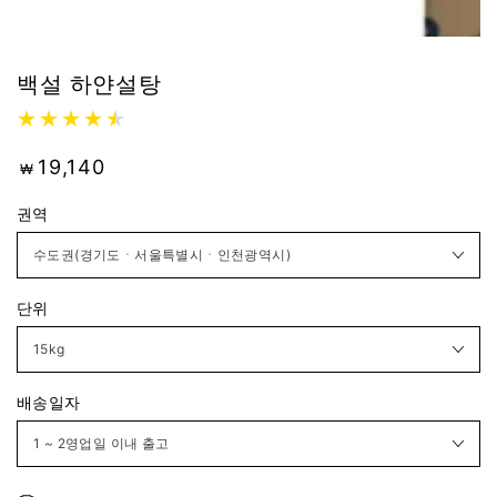
백설 하얀설탕
19,140
₩
권역
단위
배송일자